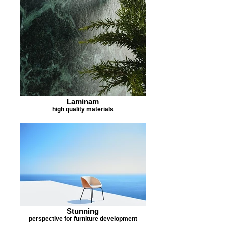
dogodny termin dostawy i montażu.
Dostawa zakupionych produktów jest
możliwa na terenie kraju i odbywa się pod
adres podany przy składaniu zamówienia.
Wszystkie zamówienia dostarczane są
profesjonalnym transportem
przez BORETTI Sp. z o. o.
Laminam
high quality materials
Stunning
perspective for furniture development