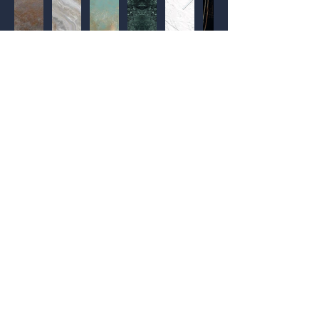
Materiały
Wydobywamy ukryte piękno
naturalnych materiałów, łącząc je z
innowacyjną technologią, dzięki