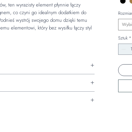
w, ten wyrazisty element płynnie łączy
nem, co czyni go idealnym dodatkiem do
Rozmiar
 Podnieś wystrój swojego domu dzięki temu
Wybi
mu elementowi, który bez wysiłku łączy styl
Sztuk
*
ienie*
cowy + 38 mm lakierowany materiał
:
owana stal
e produkty dotarły do ​​Ciebie w nienaruszonym
i wysyłamy za pośrednictwem naszego dedykowanego,
ji i blatu za pomocą dołączonych złącz
awsze dbamy o naszych klientów kompleksowo i