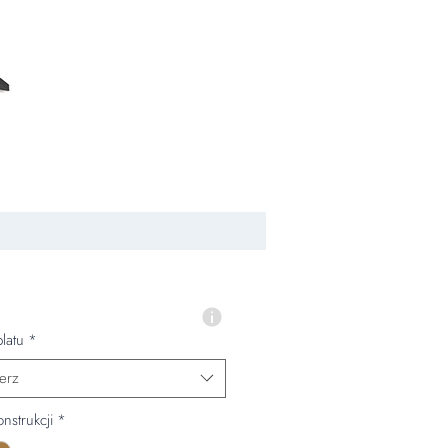
latu
*
erz
nstrukcji
*