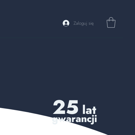
Zaloguj się
25
lat
gwarancji