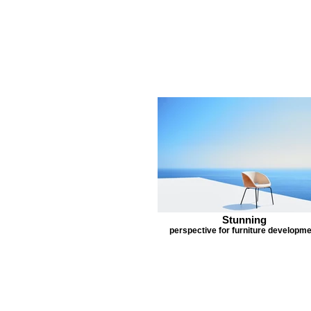
przez BORETTI Sp. z o. o.
Stunning
perspective for furniture developm